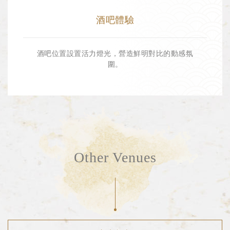
酒吧體驗
位置
酒吧位置設置活力燈光，營造鮮明對比的動感氛
圍。
EN
繁
立即訂座
Other Venues
條款和細則
隱私政策
COOKIES政策